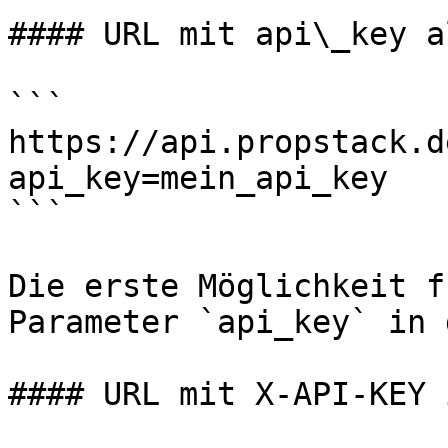
#### URL mit api\_key a
```

https://api.propstack.d
api_key=mein_api_key

```

Die erste Möglichkeit f
Parameter `api_key` in 
#### URL mit X-API-KEY 